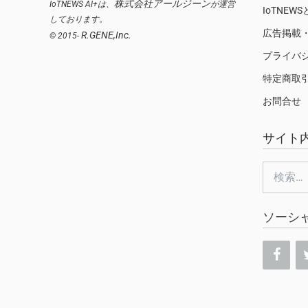
株式会社アールジーン
IoTNEWS AI+は、
が運営
IoTNEW
しております。
広告掲載
R.GENE,Inc.
© 2015-
プライバ
特定商取
お問合せ
サイト
検
索:
ソーシ