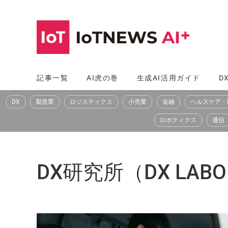
コ
ン
テ
ン
ツ
記事一覧
AI虎の巻
生成AI活用ガイド
D
へ
DX
製造業
ロジスティクス
小売業
金融
ヘルスケア・
ス
キ
ロボティクス
通信
ッ
プ
DX研究所（DX LABO