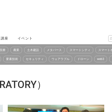
X講座
イベント
医療
農業
土木建設
メタバース
スマートシティ
スマート
要素技術
セキュリティ
ウェアラブル
ドローン
web3
RATORY）