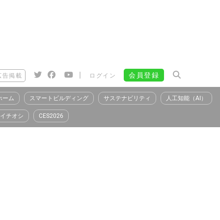
|
会員登録
広告掲載
ログイン
ホーム
スマートビルディング
サステナビリティ
人工知能（AI）
イチオシ
CES2026