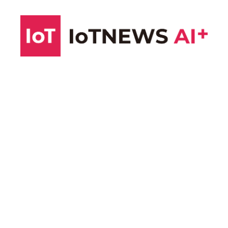
コ
ン
テ
ン
ツ
へ
ス
キ
ッ
プ