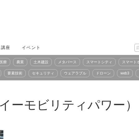
X講座
イベント
医療
農業
土木建設
メタバース
スマートシティ
スマート
要素技術
セキュリティ
ウェアラブル
ドローン
web3
ower（イーモビリティパワー）