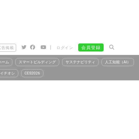
|
会員登録
広告掲載
ログイン
ホーム
スマートビルディング
サステナビリティ
人工知能（AI）
イチオシ
CES2026