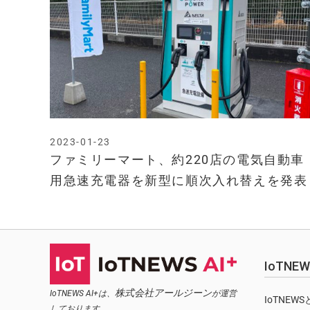
2023-01-23
ファミリーマート、約220店の電気自動車
用急速充電器を新型に順次入れ替えを発表
IoTN
株式会社アールジーン
IoTNEWS AI+は、
が運営
IoTNEW
しております。