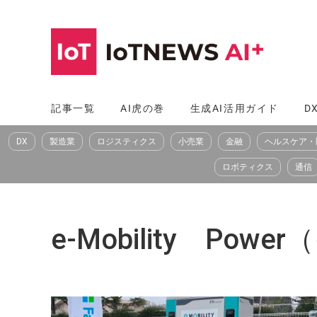
コ
ン
テ
ン
ツ
記事一覧
AI虎の巻
生成AI活用ガイド
D
へ
DX
製造業
ロジスティクス
小売業
金融
ヘルスケア・
ス
キ
ロボティクス
通信
ッ
プ
e-Mobility P