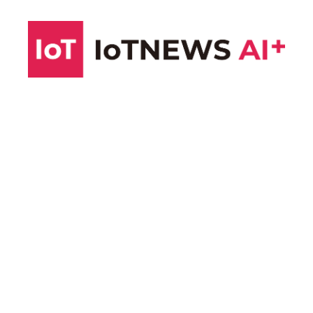
コ
ン
テ
ン
ツ
へ
ス
キ
ッ
プ