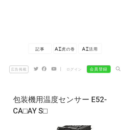
記事
AI虎の巻
AI活用
|
会員登録
広告掲載
ログイン
包装機用温度センサー E52-
CA□AY S□