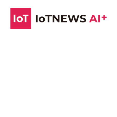
コ
ン
テ
ン
ツ
へ
ス
キ
ッ
プ