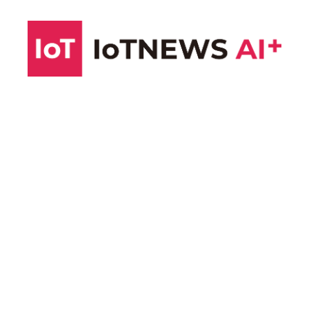
コ
ン
テ
ン
ツ
へ
ス
キ
ッ
プ