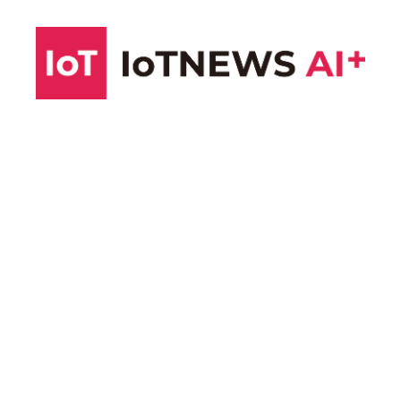
コ
ン
テ
ン
ツ
へ
ス
キ
ッ
プ