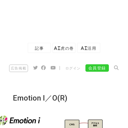
記事
AI虎の巻
AI活用
|
会員登録
広告掲載
ログイン
Emotion I／O(R)