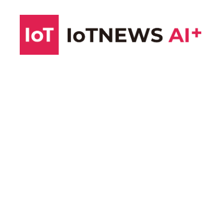
コ
ン
テ
ン
ツ
へ
ス
キ
ッ
プ