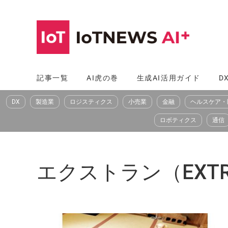
コ
ン
テ
ン
ツ
記事一覧
AI虎の巻
生成AI活用ガイド
D
へ
DX
製造業
ロジスティクス
小売業
金融
ヘルスケア・
ス
キ
ロボティクス
通信
ッ
プ
エクストラン（EXTR