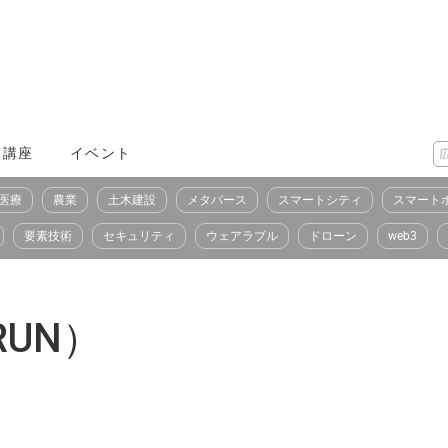
X講座
イベント
医療
農業
土木建設
メタバース
スマートシティ
スマート
要素技術
セキュリティ
ウェアラブル
ドローン
web3
UN）