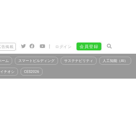
|
会員登録
広告掲載
ログイン
ホーム
スマートビルディング
サステナビリティ
人工知能（AI）
イチオシ
CES2026