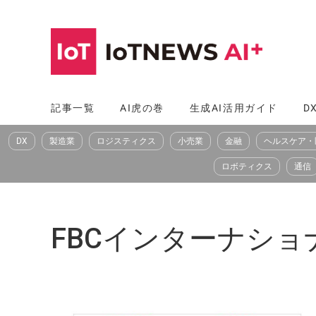
コ
ン
テ
ン
ツ
記事一覧
AI虎の巻
生成AI活用ガイド
D
へ
DX
製造業
ロジスティクス
小売業
金融
ヘルスケア・
ス
キ
ロボティクス
通信
ッ
プ
FBCインターナショナル（F