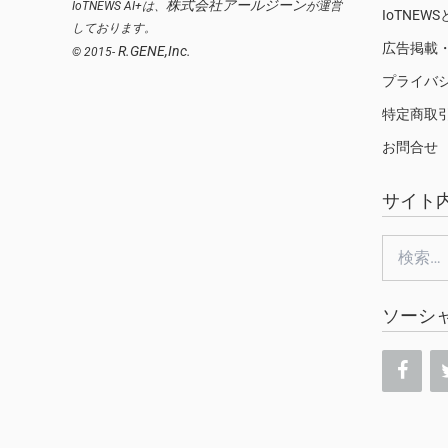
株式会社アールジーン
IoTNEWS AI+は、
が運営
IoTNEW
しております。
広告掲載
R.GENE,Inc.
© 2015-
プライバ
特定商取
お問合せ
サイト
検
索:
ソーシ