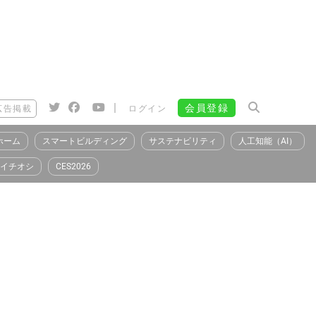
|
会員登録
広告掲載
ログイン
ホーム
スマートビルディング
サステナビリティ
人工知能（AI）
イチオシ
CES2026
）