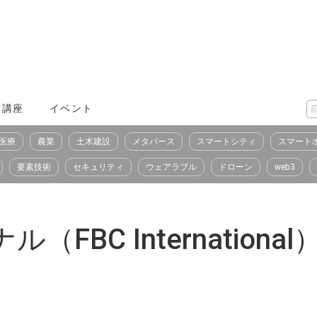
X講座
イベント
医療
農業
土木建設
メタバース
スマートシティ
スマート
要素技術
セキュリティ
ウェアラブル
ドローン
web3
BC International