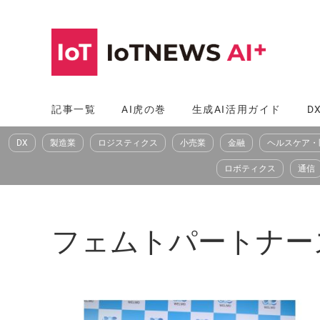
コ
ン
テ
ン
ツ
記事一覧
AI虎の巻
生成AI活用ガイド
D
へ
DX
製造業
ロジスティクス
小売業
金融
ヘルスケア・
ス
キ
ロボティクス
通信
ッ
プ
フェムトパートナーズ（F