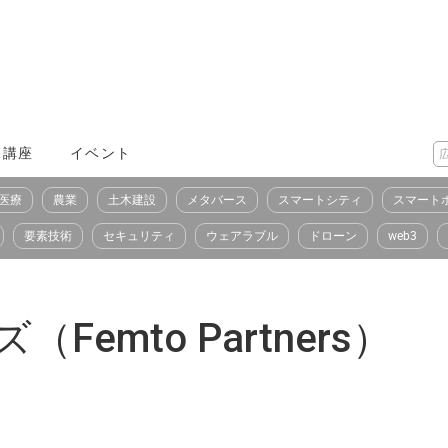
X講座
イベント
医療
農業
土木建設
メタバース
スマートシティ
スマート
要素技術
セキュリティ
ウェアラブル
ドローン
web3
emto Partners）