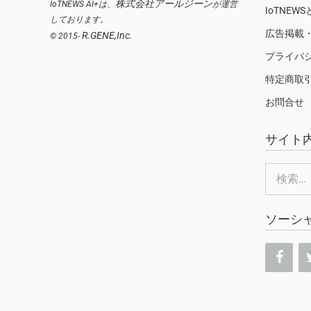
株式会社アールジーン
IoTNEWS AI+は、
が運営
IoTNEW
しております。
広告掲載
R.GENE,Inc.
© 2015-
プライバ
特定商取
お問合せ
サイト
検
索:
ソーシ