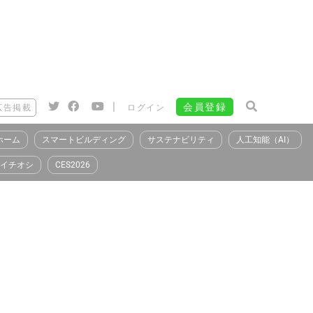
|
会員登録
広告掲載
ログイン
ホーム
スマートビルディング
サステナビリティ
人工知能（AI）
イチオシ
CES2026