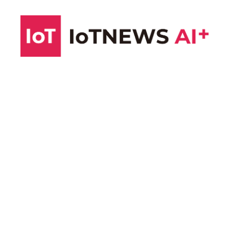
コ
ン
テ
ン
ツ
へ
ス
キ
ッ
プ