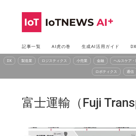
コ
ン
テ
ン
ツ
記事一覧
AI虎の巻
生成AI活用ガイド
D
へ
DX
製造業
ロジスティクス
小売業
金融
ヘルスケア・
ス
キ
ロボティクス
通信
ッ
プ
富士運輸（Fuji Trans