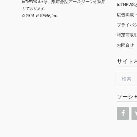
株式会社アールジーン
IoTNEWS AI+は、
が運営
IoTNEW
しております。
広告掲載
R.GENE,Inc.
© 2015-
プライバ
特定商取
お問合せ
サイト
検
索:
ソーシ