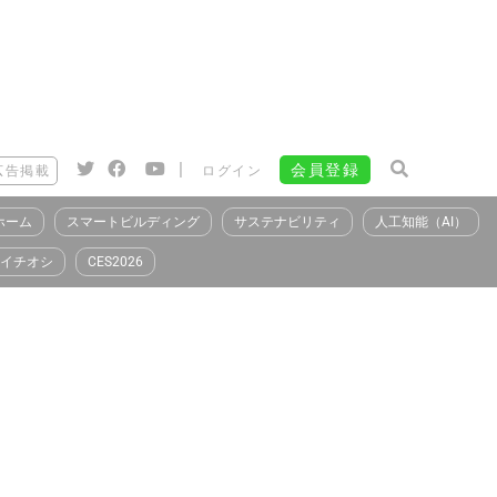
|
会員登録
広告掲載
ログイン
ホーム
スマートビルディング
サステナビリティ
人工知能（AI）
イチオシ
CES2026