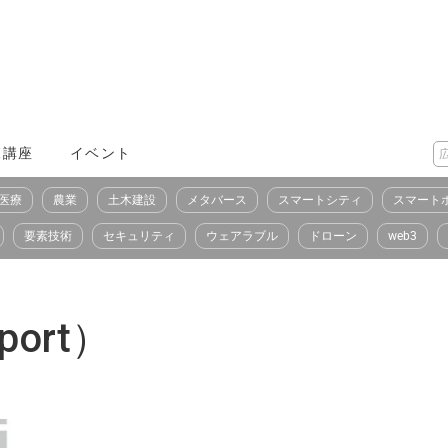
X講座
イベント
医療
農業
土木建設
メタバース
スマートシティ
スマート
要素技術
セキュリティ
ウェアラブル
ドローン
web3
port）