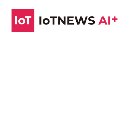
コ
ン
テ
ン
ツ
へ
ス
キ
ッ
プ