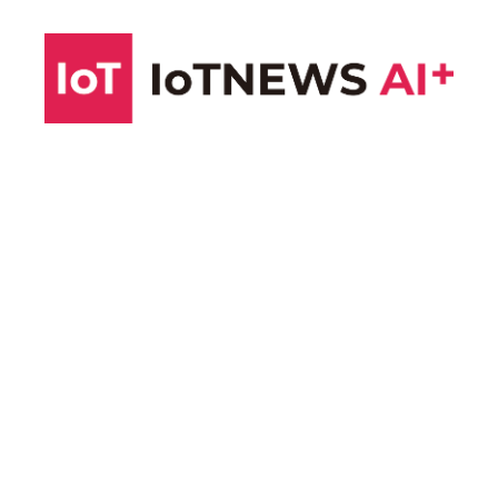
コ
ン
テ
ン
ツ
へ
ス
キ
ッ
プ