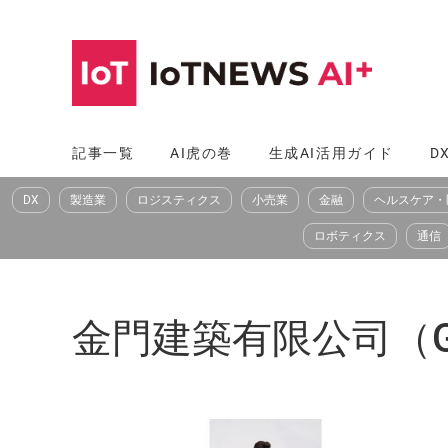
コ
ン
テ
ン
ツ
記事一覧
AI虎の巻
生成AI活用ガイド
D
へ
DX
製造業
ロジスティクス
小売業
金融
ヘルスケア・
ス
キ
ロボティクス
通信
ッ
プ
金門建築有限公司（Gamm