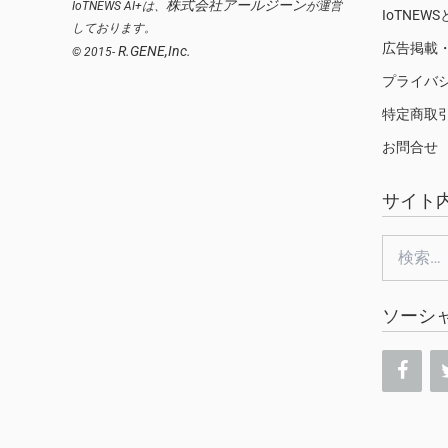
株式会社アールジーン
IoTNEWS AI+は、
が運営
IoTNEW
しております。
広告掲載
R.GENE,Inc.
© 2015-
プライバ
特定商取
お問合せ
サイト
検
索:
ソーシ