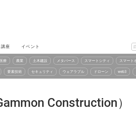
X講座
イベント
医療
農業
土木建設
メタバース
スマートシティ
スマート
要素技術
セキュリティ
ウェアラブル
ドローン
web3
on Construction）