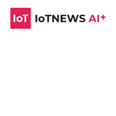
コ
ン
テ
ン
ツ
へ
ス
キ
ッ
プ