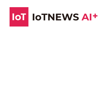
コ
ン
テ
ン
ツ
へ
ス
キ
ッ
プ