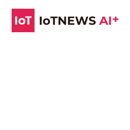
コ
ン
テ
ン
ツ
へ
ス
キ
ッ
プ