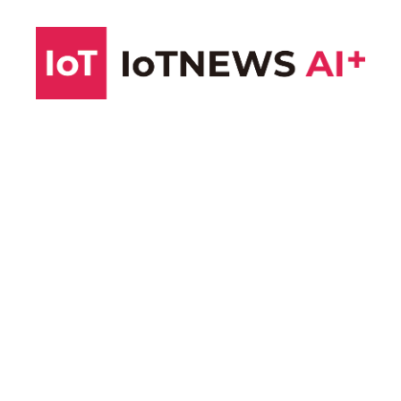
コ
ン
テ
ン
ツ
へ
ス
キ
ッ
プ