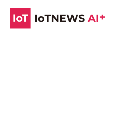
コ
ン
テ
ン
ツ
へ
ス
キ
ッ
プ