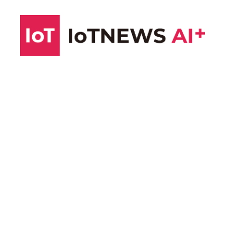
コ
ン
テ
ン
ツ
へ
ス
キ
ッ
プ