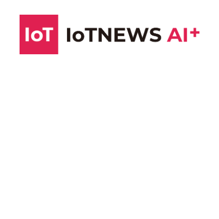
コ
ン
テ
ン
ツ
へ
ス
キ
ッ
プ