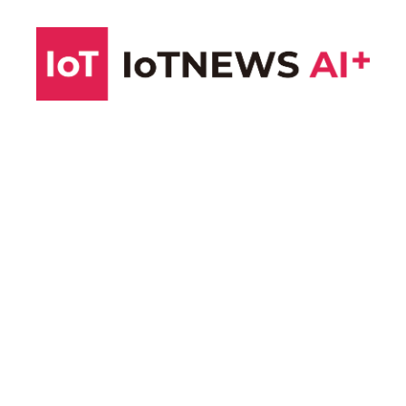
コ
ン
テ
ン
ツ
へ
ス
キ
ッ
プ