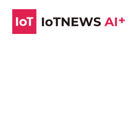
コ
ン
テ
ン
ツ
へ
ス
キ
ッ
プ