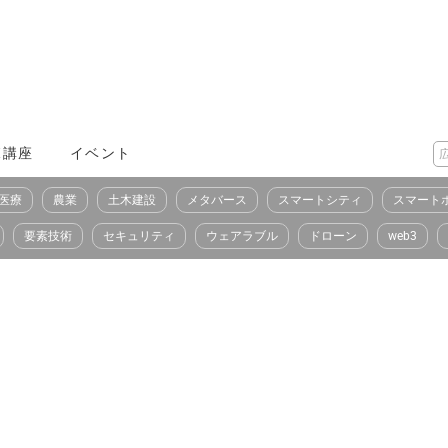
X講座
イベント
医療
農業
土木建設
メタバース
スマートシティ
スマート
要素技術
セキュリティ
ウェアラブル
ドローン
web3