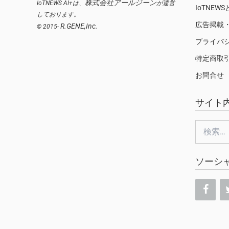
株式会社アールジーン
IoTNEWS AI+は、
が運営
IoTNEW
しております。
広告掲載
R.GENE,Inc.
© 2015-
プライバ
特定商取
お問合せ
サイト
検
索:
ソーシ