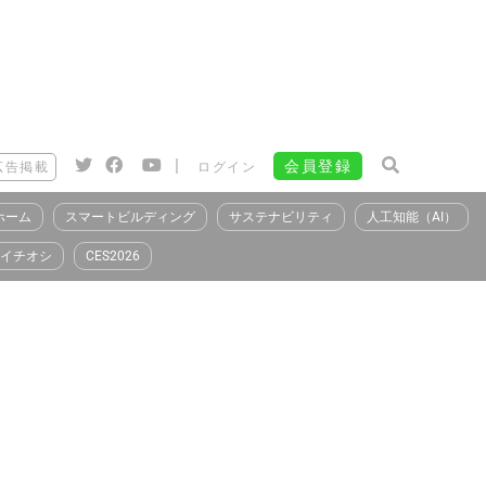
|
会員登録
広告掲載
ログイン
ホーム
スマートビルディング
サステナビリティ
人工知能（AI）
イチオシ
CES2026