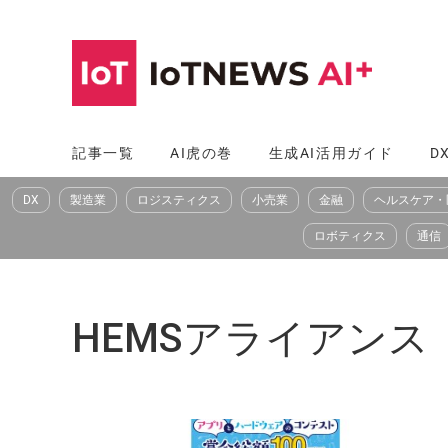
コ
ン
テ
ン
ツ
記事一覧
AI虎の巻
生成AI活用ガイド
D
へ
DX
製造業
ロジスティクス
小売業
金融
ヘルスケア・
ス
キ
ロボティクス
通信
ッ
プ
HEMSアライアンス