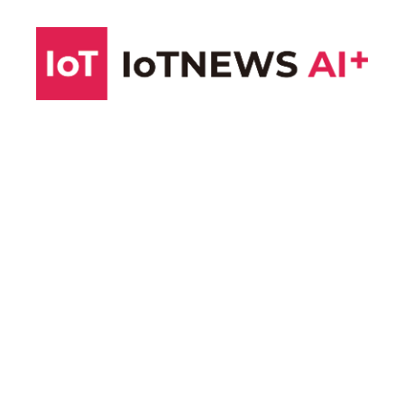
コ
ン
テ
ン
ツ
へ
ス
キ
ッ
プ