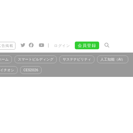
|
会員登録
広告掲載
ログイン
ホーム
スマートビルディング
サステナビリティ
人工知能（AI）
イチオシ
CES2026