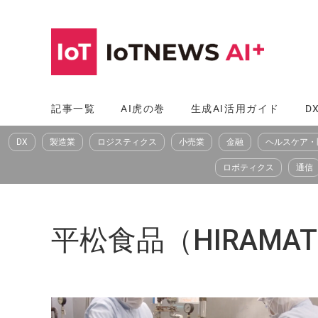
コ
ン
テ
ン
ツ
記事一覧
AI虎の巻
生成AI活用ガイド
D
へ
DX
製造業
ロジスティクス
小売業
金融
ヘルスケア・
ス
キ
ロボティクス
通信
ッ
プ
平松食品（HIRAMATS