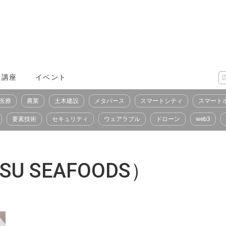
X講座
イベント
医療
農業
土木建設
メタバース
スマートシティ
スマート
要素技術
セキュリティ
ウェアラブル
ドローン
web3
U SEAFOODS）