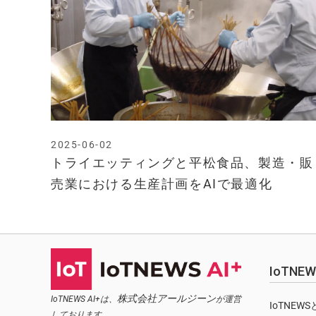
2025-06-02
トライエッティングと平松食品、製造・販
売業における生産計画をAIで最適化
IoTN
株式会社アールジーン
IoTNEWS AI+は、
が運営
IoTNEW
しております。