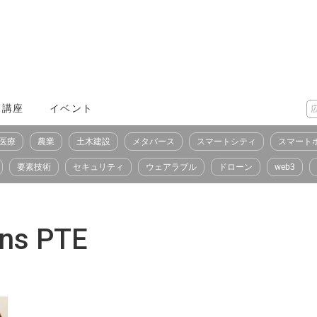
X講座
イベント
医療
農業
土木建設
メタバース
スマートシティ
スマート
要素技術
セキュリティ
ウェアラブル
ドローン
web3
ons PTE