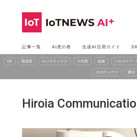
コ
ン
テ
ン
ツ
記事一覧
AI虎の巻
生成AI活用ガイド
D
へ
DX
製造業
ロジスティクス
小売業
金融
ヘルスケア・
ス
キ
ロボティクス
通信
ッ
プ
Hiroia Communicati