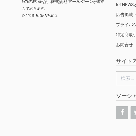
株式会社アールジーン
IoTNEWS AI+は、
が運営
IoTNEW
しております。
広告掲載
R.GENE,Inc.
© 2015-
プライバ
特定商取
お問合せ
サイト
検
索:
ソーシ