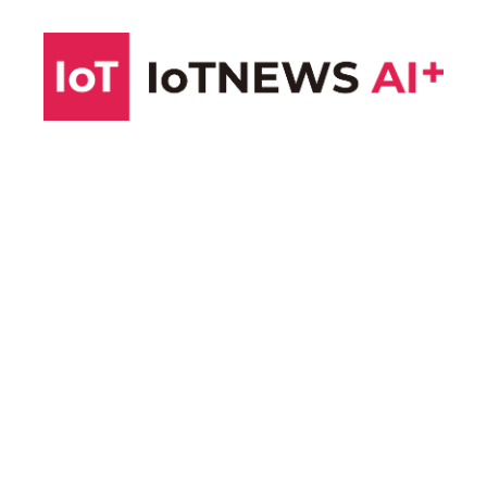
コ
ン
テ
ン
ツ
へ
ス
キ
ッ
プ