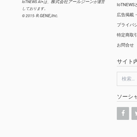
株式会社アールジーン
IoTNEWS AI+は、
が運営
IoTNEW
しております。
広告掲載
R.GENE,Inc.
© 2015-
プライバ
特定商取
お問合せ
サイト
検
索:
ソーシ