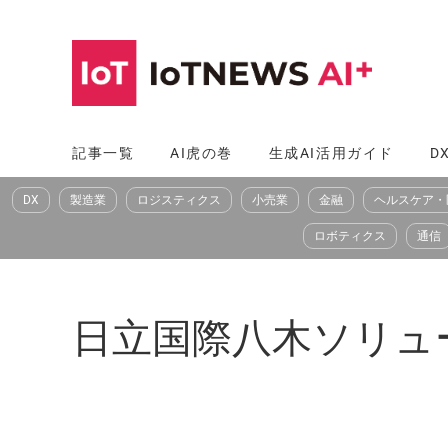
コ
ン
テ
ン
ツ
記事一覧
AI虎の巻
生成AI活用ガイド
D
へ
DX
製造業
ロジスティクス
小売業
金融
ヘルスケア・
ス
キ
ロボティクス
通信
ッ
プ
日立国際八木ソリュ