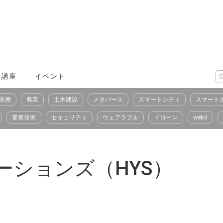
X講座
イベント
医療
農業
土木建設
メタバース
スマートシティ
スマート
要素技術
セキュリティ
ウェアラブル
ドローン
web3
ーションズ（HYS）