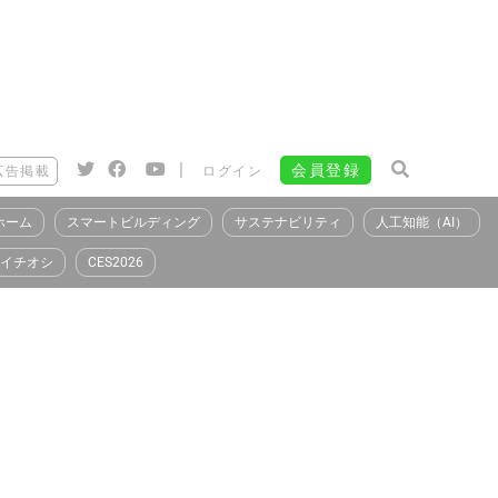
|
会員登録
広告掲載
ログイン
ホーム
スマートビルディング
サステナビリティ
人工知能（AI）
イチオシ
CES2026