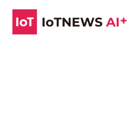
コ
ン
テ
ン
ツ
へ
ス
キ
ッ
プ