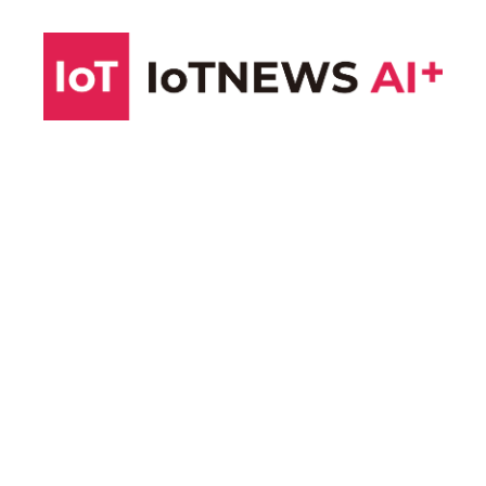
コ
ン
テ
ン
ツ
へ
ス
キ
ッ
プ