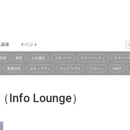
X講座
イベント
医療
農業
土木建設
メタバース
スマートシティ
スマート
要素技術
セキュリティ
ウェアラブル
ドローン
web3
fo Lounge）