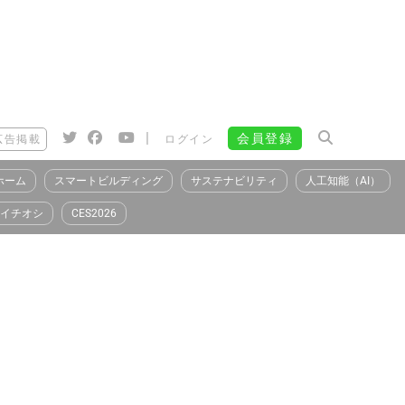
|
会員登録
広告掲載
ログイン
ホーム
スマートビルディング
サステナビリティ
人工知能（AI）
イチオシ
CES2026