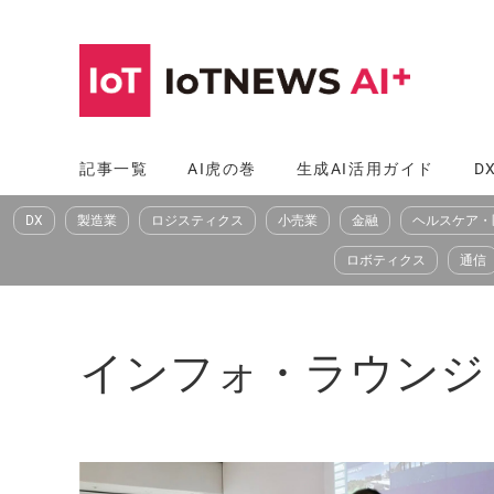
コ
ン
テ
ン
ツ
記事一覧
AI虎の巻
生成AI活用ガイド
D
へ
DX
製造業
ロジスティクス
小売業
金融
ヘルスケア・
ス
キ
ロボティクス
通信
ッ
プ
インフォ・ラウンジ（In