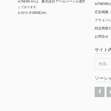
株式会社アールジーン
IoTNEWS AI+は、
が運営
IoTNEW
しております。
広告掲載
R.GENE,Inc.
© 2015-
プライバ
特定商取
お問合せ
サイト
検
索:
ソーシ