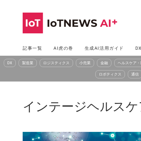
コ
ン
テ
ン
ツ
記事一覧
AI虎の巻
生成AI活用ガイド
D
へ
DX
製造業
ロジスティクス
小売業
金融
ヘルスケア・
ス
キ
ロボティクス
通信
ッ
プ
インテージヘルスケア（IN