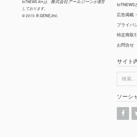
株式会社アールジーン
IoTNEWS AI+は、
が運営
IoTNEW
しております。
広告掲載
R.GENE,Inc.
© 2015-
プライバ
特定商取
お問合せ
サイト
検
索:
ソーシ