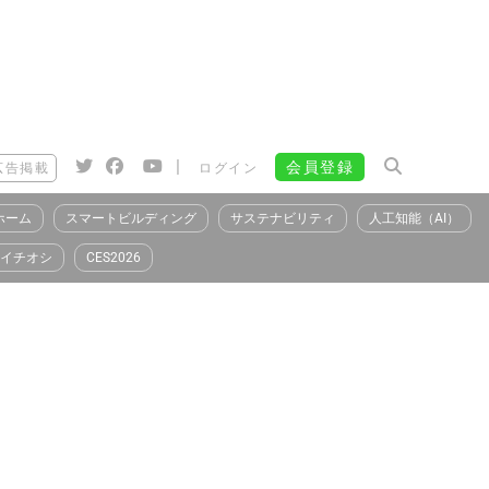
|
会員登録
広告掲載
ログイン
ホーム
スマートビルディング
サステナビリティ
人工知能（AI）
イチオシ
CES2026
）