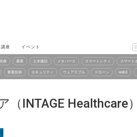
X講座
イベント
医療
農業
土木建設
メタバース
スマートシティ
スマート
要素技術
セキュリティ
ウェアラブル
ドローン
web3
TAGE Healthcare