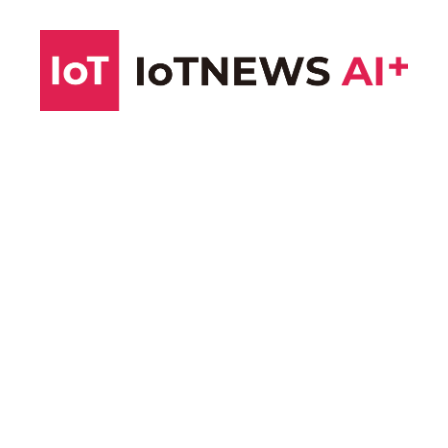
コ
ン
テ
ン
ツ
へ
ス
キ
ッ
プ