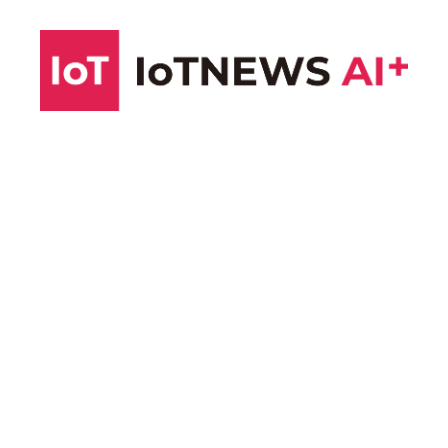
コ
ン
テ
ン
ツ
へ
ス
キ
ッ
プ