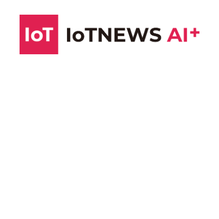
コ
ン
テ
ン
ツ
へ
ス
キ
ッ
プ