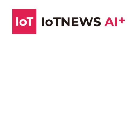
コ
ン
テ
ン
ツ
へ
ス
キ
ッ
プ