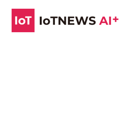
コ
ン
テ
ン
ツ
へ
ス
キ
ッ
プ