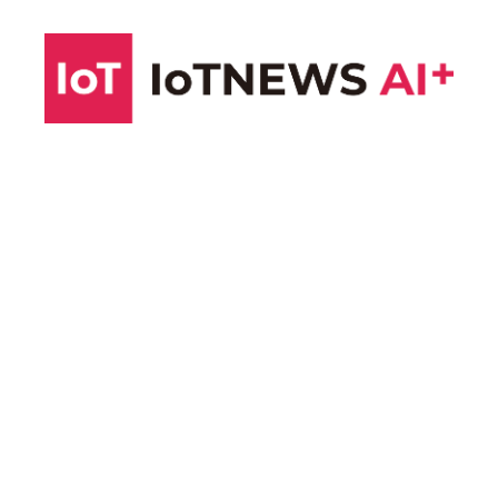
コ
ン
テ
ン
ツ
へ
ス
キ
ッ
プ