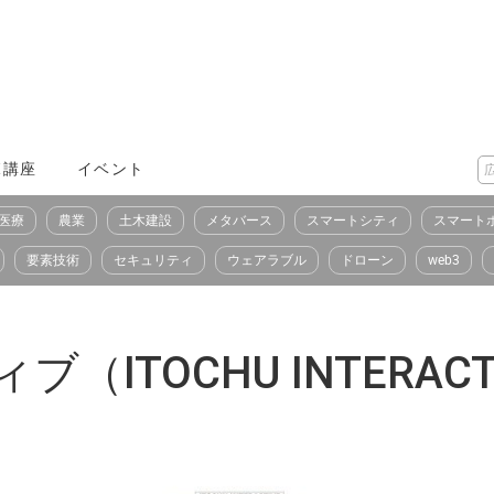
X講座
イベント
医療
農業
土木建設
メタバース
スマートシティ
スマート
要素技術
セキュリティ
ウェアラブル
ドローン
web3
ITOCHU INTERACT