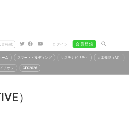
|
会員登録
広告掲載
ログイン
ホーム
スマートビルディング
サステナビリティ
人工知能（AI）
イチオシ
CES2026
IVE）