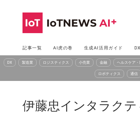
コ
ン
テ
ン
ツ
記事一覧
AI虎の巻
生成AI活用ガイド
D
へ
DX
製造業
ロジスティクス
小売業
金融
ヘルスケア・
ス
キ
ロボティクス
通信
ッ
プ
伊藤忠インタラクティブ（