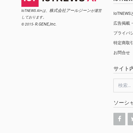
株式会社アールジーン
IoTNEWS AI+は、
が運営
IoTNEW
しております。
広告掲載
R.GENE,Inc.
© 2015-
プライバ
特定商取
お問合せ
サイト
検
索:
ソーシ