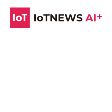
コ
ン
テ
ン
ツ
へ
ス
キ
ッ
プ