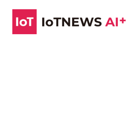
コ
ン
テ
ン
ツ
へ
ス
キ
ッ
プ