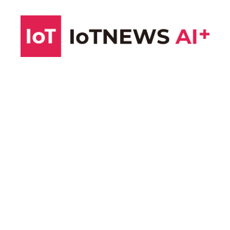
コ
ン
テ
ン
ツ
へ
ス
キ
ッ
プ