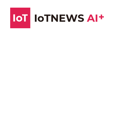
コ
ン
テ
ン
ツ
へ
ス
キ
ッ
プ