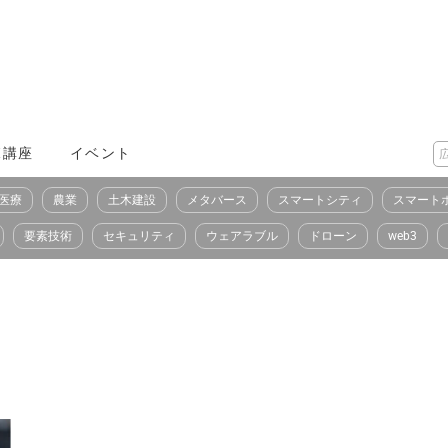
X講座
イベント
医療
農業
土木建設
メタバース
スマートシティ
スマート
要素技術
セキュリティ
ウェアラブル
ドローン
web3
）