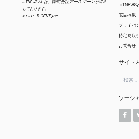
株式会社アールジーン
IoTNEWS AI+は、
が運営
IoTNEW
しております。
広告掲載
R.GENE,Inc.
© 2015-
プライバ
特定商取
お問合せ
サイト
検
索:
ソーシ