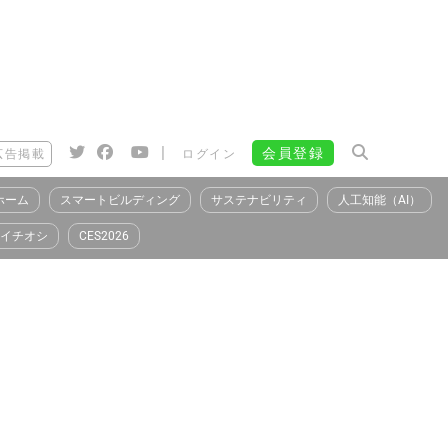
|
会員登録
広告掲載
ログイン
ホーム
スマートビルディング
サステナビリティ
人工知能（AI）
イチオシ
CES2026