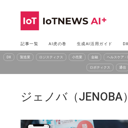
コ
ン
テ
ン
ツ
記事一覧
AI虎の巻
生成AI活用ガイド
D
へ
DX
製造業
ロジスティクス
小売業
金融
ヘルスケア・
ス
キ
ロボティクス
通信
ッ
プ
ジェノバ（JENOBA