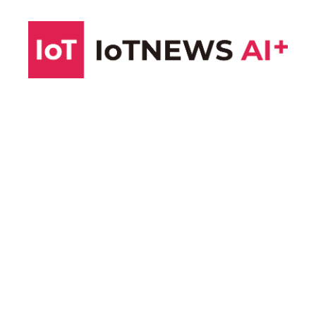
コ
ン
テ
ン
ツ
へ
ス
キ
ッ
プ