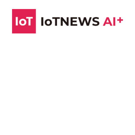
コ
ン
テ
ン
ツ
へ
ス
キ
ッ
プ