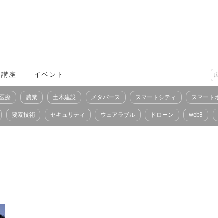
X講座
イベント
医療
農業
土木建設
メタバース
スマートシティ
スマート
要素技術
セキュリティ
ウェアラブル
ドローン
web3