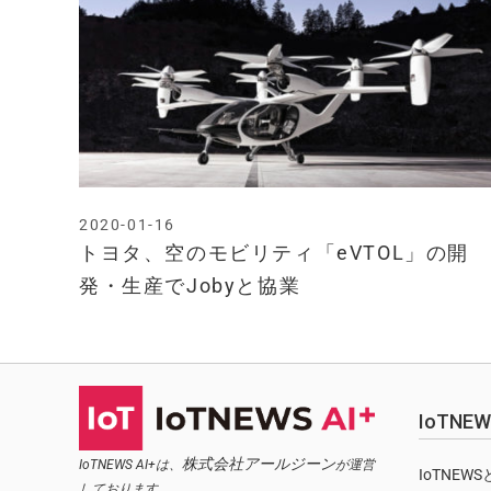
2020-01-16
トヨタ、空のモビリティ「eVTOL」の開
発・生産でJobyと協業
IoTN
株式会社アールジーン
IoTNEWS AI+は、
が運営
IoTNEW
しております。