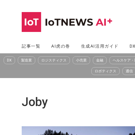
コ
ン
テ
ン
ツ
記事一覧
AI虎の巻
生成AI活用ガイド
D
へ
DX
製造業
ロジスティクス
小売業
金融
ヘルスケア・
ス
キ
ロボティクス
通信
ッ
プ
Joby