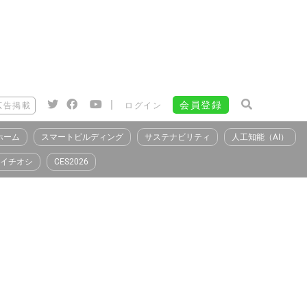
|
会員登録
広告掲載
ログイン
ホーム
スマートビルディング
サステナビリティ
人工知能（AI）
イチオシ
CES2026